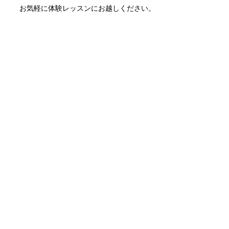
​お気軽に体験レッスンにお越しください。
​Q:支払いは何が使えますか
お支払いは現金かクレジットカードがご利用
いただけます。
カード会社の規定により5万円以上のお支払
いは現金のみとさせていただいております。